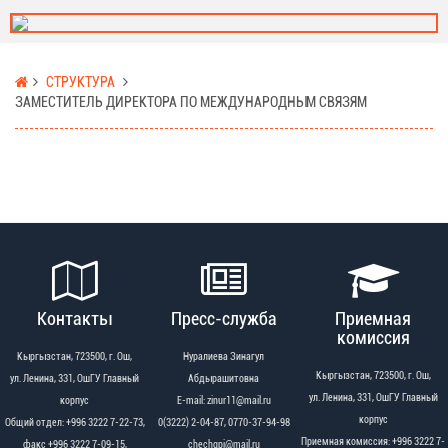
СТРУКТУРА
ЗАМЕСТИТЕЛЬ ДИРЕКТОРА ПО МЕЖДУНАРОДНЫМ СВЯЗЯМ
Контакты
Пресс-служба
Приемная
комиссия
Кыргызстан, 723500, г. Ош,
Нуралиева Зинагул
Кыргызстан, 723500, г. Ош,
ул. Ленина, 331, ОшГУ Главный
Абдырашитовна
ул. Ленина, 331, ОшГУ Главный
корпус
Е-mail: zinur11@mail.ru
корпус
Общий отдел: +996 3222 7-22-73,
0(3222) 2-04-87, 0770-37-94-98
Приемная комиссия: +996 3222 7-
факс +996 3222 7-09-15,
chechgpi@mail.ru