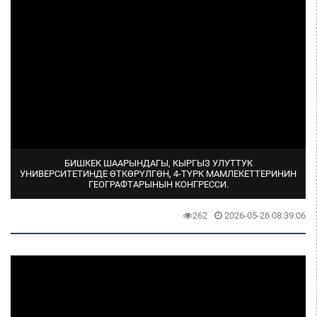
БИШКЕК ШААРЫНДАГЫ, КЫРГЫЗ УЛУТТУК
УНИВЕРСИТЕТИНДЕ ӨТКӨРҮЛГӨН, 4-ТҮРК МАМЛЕКЕТТЕРИНИН
ГЕОГРАФТАРЫНЫН КОНГРЕССИ.
262
2026-05-26 08:39:06