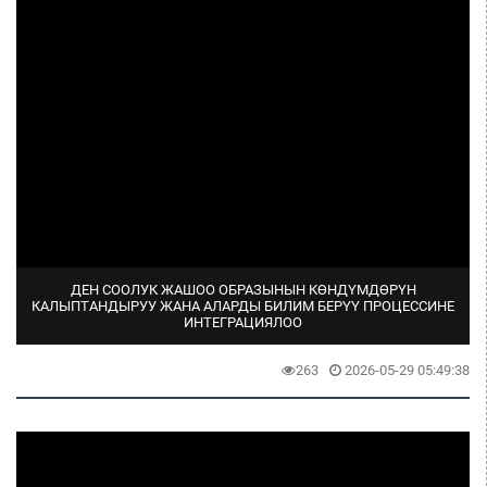
ДЕН СООЛУК ЖАШОО ОБРАЗЫНЫН КӨНДҮМДӨРҮН
КАЛЫПТАНДЫРУУ ЖАНА АЛАРДЫ БИЛИМ БЕРҮҮ ПРОЦЕССИНЕ
ИНТЕГРАЦИЯЛОО
263
2026-05-29 05:49:38