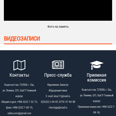
Фото на память
ВИДЕОЗАПИСИ
Контакты
Пресс-служба
Приемная
комиссия
Кыргызстан, 723500, г. Ош,
Нуралиева Зинагул
Кыргызстан, 723500, г. Ош,
ул. Ленина, 331, ОшГУ Главный
Абдырашитовна
ул. Ленина, 331, ОшГУ Главный
корпус
Е-mail: zinur11@mail.ru
корпус
Общий отдел: +996 3222 7-22-73,
0(3222) 2-04-87, 0770-37-94-98
Приемная комиссия: +996 3222 7-
факс +996 3222 7-09-15,
chechgpi@mail.ru
08-18,
oshsu.oms@gmail.com