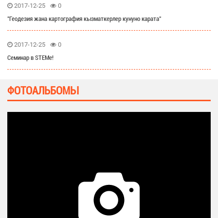
2017-12-25
0
"Геодезия жана картография кызматкерлер кунуно карата"
2017-12-25
0
Семинар в STEMе!
ФОТОАЛЬБОМЫ