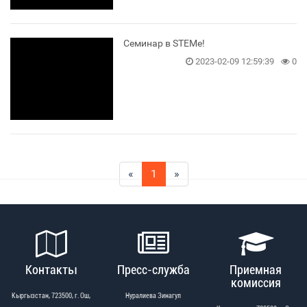
Семинар в STEMе!
2023-02-09 12:59:39
0
«
1
»
Контакты
Пресс-служба
Приемная
комиссия
Кыргызстан, 723500, г. Ош,
Нуралиева Зинагул