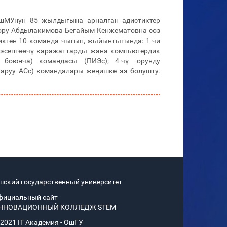
шМУнун 85 жылдыгына арналган адистиктер
тору Абдылакимова Бегайым Кенжематовна сөз
тиктен 10 команда чыгып, жыйынтыгында: 1-чи
к эсептөөчү каражаттарды жана компьютердик
 боюнча) командасы (ПИЭс); 4-чү -орунду
руу АСс) командалары жеңишке ээ болушту.
шский государственный университет
фициальный сайт
ННОВАЦИОННЫЙ КОЛЛЕДЖ STEM
 2021 IT Академия - OшГУ