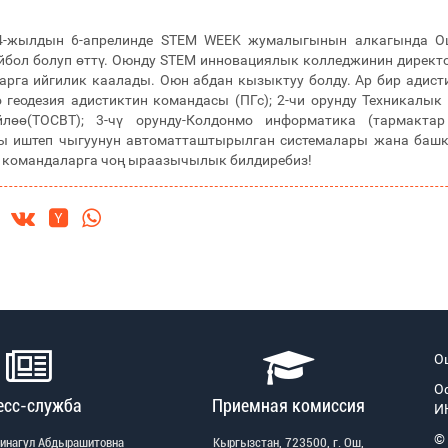
4-жылдын 6-апрелинде STEM WEEK жумалыгынын алкагында О
йбол болуп өттү. Оюнду STEM инновациялык колледжинин дирек
арга ийгилик каалады. Оюн абдан кызыктуу болду. Ар бир адис
о геодезия адистиктин командасы (ПГс); 2-чи орунду Техникалы
йлөө(ТОСВТ); 3-чү орунду-Колдонмо информатика (тармактар
 иштеп чыгуунун автоматташтырылган системалары жана башка
командаларга чоң ыраазычылык билдиребиз!
О
О
есс-служба
Приемная комиссия
И
©
Зинагул Абдырашитовна
Кыргызстан, 723500, г. Ош,