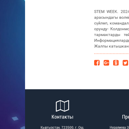
STEM WEEK. 202
арасындагы воле
сүйлөп, командал
орунду- Колдонм
тармактарды те
Информацияларды
Жалпы катышкан 
Контакты
Пр
Кыргызстан, 723500, г. Ош,
Нуралиева 